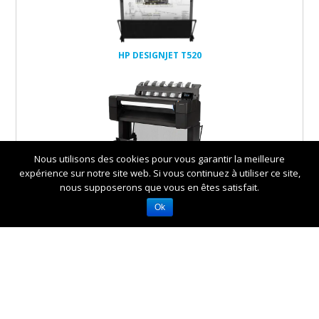
HP DESIGNJET T520
Nous utilisons des cookies pour vous garantir la meilleure
expérience sur notre site web. Si vous continuez à utiliser ce site,
HP DESIGNJET T920, T920PS
nous supposerons que vous en êtes satisfait.
Ok
HP DESIGNJET T1500,
T1500PS