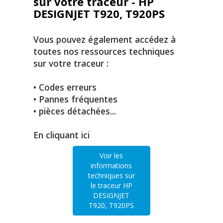
sur votre traceur - HP
DESIGNJET T920, T920PS
Vous pouvez également accédez à
toutes nos ressources techniques
sur votre traceur :
• Codes erreurs
• Pannes fréquentes
• pièces détachées...
En cliquant ici
Voir les
informations
techniques sur
le traceur HP
DESIGNJET
T920, T920PS