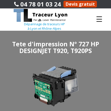
04 78 01 03 24
Devis gratuit
☰
Dépannage de traceurs HP
à Lyon et Rhône-Alpes
Tete d'impression N° 727 HP
DESIGNJET T920, T920PS