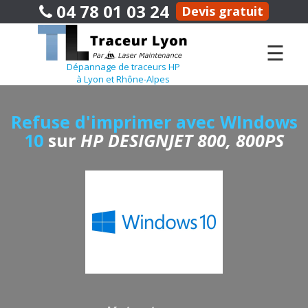
04 78 01 03 24
Devis gratuit
☰
Dépannage de traceurs HP
à Lyon et Rhône-Alpes
Refuse d'imprimer avec WIndows
10
sur
HP DESIGNJET 800, 800PS