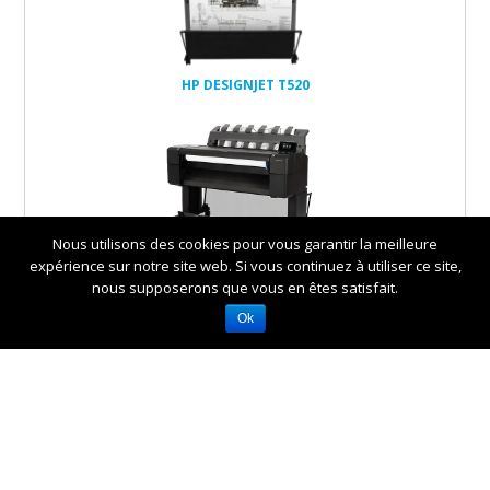
HP DESIGNJET T520
Nous utilisons des cookies pour vous garantir la meilleure
expérience sur notre site web. Si vous continuez à utiliser ce site,
HP DESIGNJET T920, T920PS
nous supposerons que vous en êtes satisfait.
Ok
HP DESIGNJET T1500,
T1500PS