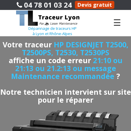
04 78 01 03 24
Devis gratuit
☰
Dépannage de traceurs HP
à Lyon et Rhône-Alpes
Votre traceur
HP DESIGNJET T2500,
T2500PS, T2530, T2530PS
affiche un code erreur
21:10 ou
21:13 ou 21.2:13 ou message
Maintenance recommandée
?
Notre technicien intervient sur site
pour le réparer