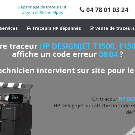
Dépannage de traceurs HP
04 78 01 03 24
à Lyon et Rhône-Alpes
Services
Traceurs HP dépannés
Vente de traceurs
re traceur
HP DESIGNJET T1500, T15
affiche un code erreur
08:04
?
echnicien intervient sur site pour le
Un traceur
HP DES
HP Designjet qui affiche un code er
de 