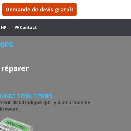
Demande de devis gratuit
 HP
Contact
00PS
 réparer
IGNJET T1500, T1500PS
reur 08:04 indique qu'il y a un problème
firmware.