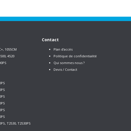
Contact
C+, 1055CM
Plan d’accès
500, 4520
Politique de confidentialité
00PS
Qui sommes nous ?
Devis / Contact
0PS
0PS
0PS
0PS
0PS
0PS
0PS, T2530, T2530PS