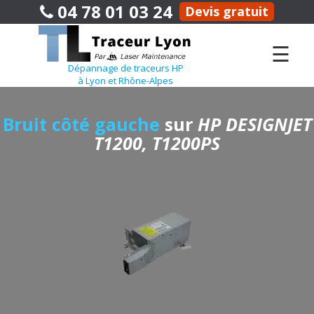
04 78 01 03 24
Devis gratuit
☰
Dépannage de traceurs HP
à Lyon et Rhône-Alpes
Bruit côté gauche
sur
HP DESIGNJET
T1200, T1200PS