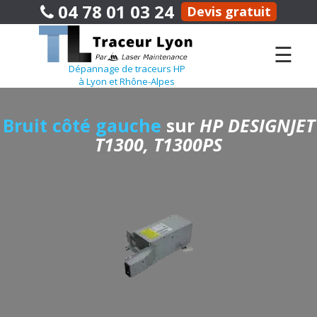
04 78 01 03 24
Devis gratuit
☰
Dépannage de traceurs HP
à Lyon et Rhône-Alpes
Bruit côté gauche
sur
HP DESIGNJET
T1300, T1300PS