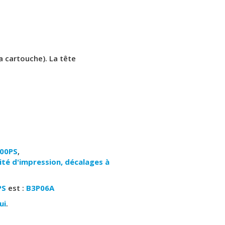
la cartouche). La tête
500PS
,
té d'impression, décalages à
PS
est :
B3P06A
ui
.