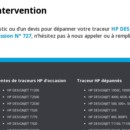
ntervention
stic ou d’un devis pour dépanner votre traceur
HP DES
ssion N° 727
, n'hésitez pas à nous appeler ou à rempl
ntes de traceurs HP d’occasion
Traceur HP dépannés
HP DESIGNJET T1200
HP DESIGNJET 1050C, 1050
HP DESIGNJET T2500
HP DESIGNJET 4000, 4020, 4
HP DESIGNJET T2530
HP DESIGNJET 500, 500+, 5
HP DESIGNJET T520
HP DESIGNJET 510
HP DESIGNJET T770
HP DESIGNJET 800, 800PS
HP DESIGNJET T920
HP DESIGNJET T1100, T110