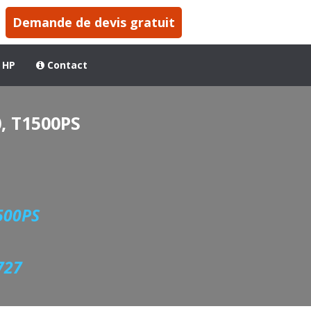
Demande de devis gratuit
 HP
Contact
, T1500PS
500PS
727