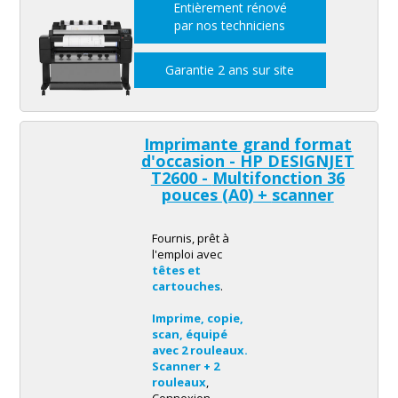
Entièrement rénové
par nos techniciens
Garantie 2 ans sur site
Imprimante grand format
d'occasion - HP DESIGNJET
T2600 -
Multifonction
36
pouces (A0) +
scanner
Fournis, prêt à
l'emploi avec
têtes et
cartouches
.
multifonction
Imprime, copie,
scan, équipé
avec 2 rouleaux.
Scanner + 2
rouleaux
,