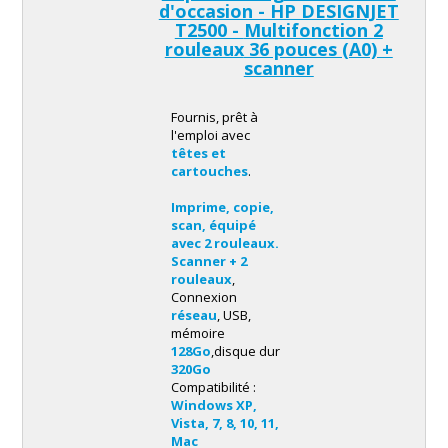
d'occasion - HP DESIGNJET
T2500 -
Multifonction 2
rouleaux
36 pouces (A0) +
scanner
Fournis, prêt à
l'emploi avec
têtes et
cartouches
.
multifonction
Imprime, copie,
scan, équipé
avec 2 rouleaux.
Scanner + 2
rouleaux
,
2 rouleaux
Connexion
réseau
, USB,
mémoire
128Go
,disque dur
320Go
Compatibilité :
Windows XP,
Vista, 7, 8, 10, 11,
2 rouleaux, scanner A0
Mac