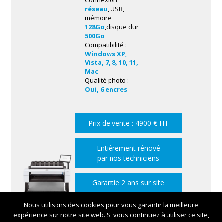
Connexion
2 rouleaux
réseau
, USB,
mémoire
128Go
,disque dur
500Go
Compatibilité :
Windows XP,
Vista, 7, 8, 10, 11,
2 rouleaux, scanner A0
Mac
Qualité photo :
Oui, 6 encres
Prix de vente : 4900 € HT
Entièrement rénové
par nos techniciens
Garantie 2 ans sur site
Nous utilisons des cookies pour vous garantir la meilleure
expérience sur notre site web. Si vous continuez à utiliser ce site,