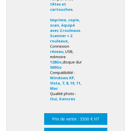
têtes et
cartouches
.
multifonction
Imprime, copie,
scan, équipé
avec 2 rouleaux.
Scanner + 2
rouleaux
,
2 rouleaux
Connexion
réseau
, USB,
mémoire
128Go
,disque dur
500Go
Compatibilité :
Windows XP,
Vista, 7, 8, 10, 11,
2 rouleaux, scanner A0
Mac
Qualité photo :
Oui, 6 encres
Prix de vente : 3500 € HT