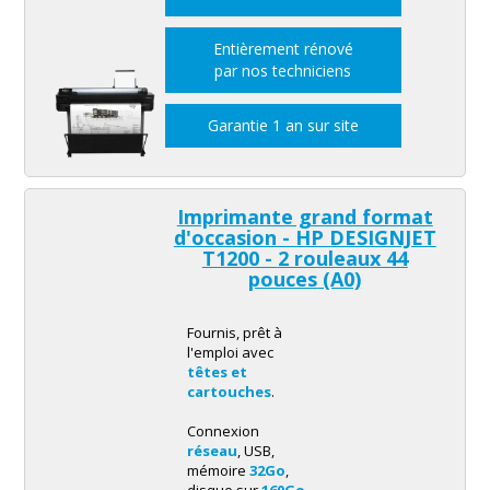
Entièrement rénové
par nos techniciens
Garantie 1 an sur site
Imprimante grand format
d'occasion - HP DESIGNJET
T1200 -
2 rouleaux 44
pouces
(A0)
Fournis, prêt à
l'emploi avec
têtes et
cartouches
.
Connexion
réseau
, USB,
mémoire
32Go
,