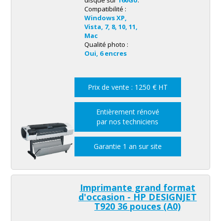
disque sur
160Go
.
Compatibilité :
Windows XP,
2 rouleaux
Vista, 7, 8, 10, 11,
Mac
Qualité photo :
Oui, 6 encres
Prix de vente : 1250 € HT
Entièrement rénové
par nos techniciens
Garantie 1 an sur site
Imprimante grand format
d'occasion - HP DESIGNJET
T920 36 pouces (A0)