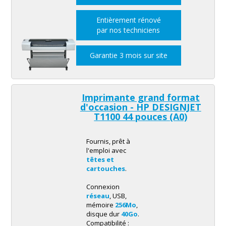
Entièrement rénové
par nos techniciens
Garantie 3 mois sur site
Imprimante grand format
d'occasion - HP DESIGNJET
T1100 44 pouces (A0)
Fournis, prêt à
l'emploi avec
têtes et
cartouches
.
Connexion
réseau
, USB,
mémoire
256Mo
,
disque dur
40Go
.
Compatibilité :