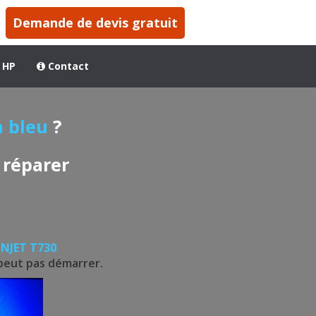
Demande de devis gratuit
 HP
Contact
n bleu
?
 réparer
GNJET T730
 peut pas démarrer.