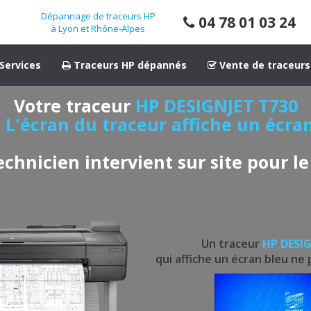
Dépannage de traceurs HP
04 78 01 03 24
à Lyon et Rhône-Alpes
Services
Traceurs HP dépannés
Vente de traceurs
Votre traceur
HP DESIGNJET T730
e
L'écran du traceur affiche un écra
echnicien intervient sur site pour le
Un traceur
HP DESI
qui affiche un écran bleu ne