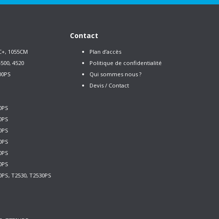
Contact
C+, 1055CM
Plan d’accès
500, 4520
Politique de confidentialité
00PS
Qui sommes nous ?
Devis / Contact
0PS
0PS
0PS
0PS
0PS
0PS
0PS, T2530, T2530PS