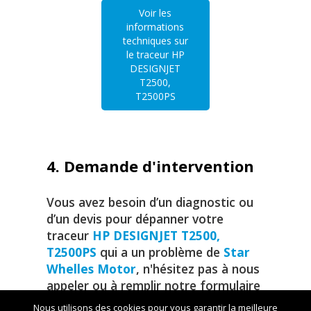
Voir les
informations
techniques sur
le traceur HP
DESIGNJET
T2500,
T2500PS
4. Demande d'intervention
Vous avez besoin d’un diagnostic ou
d’un devis pour dépanner votre
traceur
HP DESIGNJET T2500,
T2500PS
qui a un problème de
Star
Whelles Motor
, n'hésitez pas à nous
appeler ou à remplir notre formulaire
de contact.
Nous utilisons des cookies pour vous garantir la meilleure