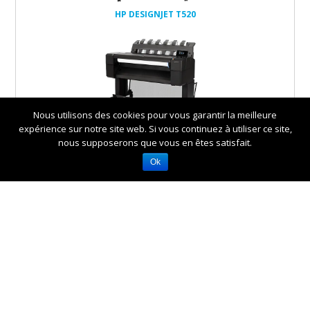
HP DESIGNJET T520
Nous utilisons des cookies pour vous garantir la meilleure
expérience sur notre site web. Si vous continuez à utiliser ce site,
HP DESIGNJET T920, T920PS
nous supposerons que vous en êtes satisfait.
Ok
HP DESIGNJET T1500,
T1500PS