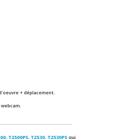
 d'oeuvre + déplacement.
et webcam.
00, T2500PS, T2530, T2530PS
qui