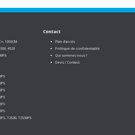
Contact
C+, 1055CM
Plan d’accès
500, 4520
Politique de confidentialité
00PS
Qui sommes nous ?
Devis / Contact
0PS
0PS
0PS
0PS
0PS
0PS
0PS, T2530, T2530PS