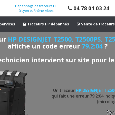
Dépannage de traceurs HP
04 78 01 03 24
à Lyon et Rhône-Alpes
Services
Traceurs HP dépannés
Vente de traceurs
eur
HP DESIGNJET T2500, T2500PS, T2
affiche un code erreur
79.2:04
?
echnicien intervient sur site pour le
Un traceur
HP DESIGNJET T250
qui fait une erreur 79.2:04 ind
(microlog