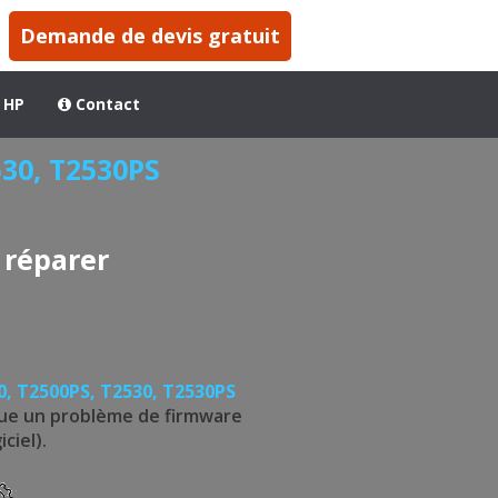
Demande de devis gratuit
 HP
Contact
530, T2530PS
 réparer
0, T2500PS, T2530, T2530PS
ique un problème de firmware
iciel).