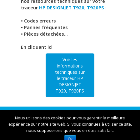
nos ressources techniques sur votre
traceur
HP DESIGNJET T920, T920PS
:
• Codes erreurs
• Pannes fréquentes
• Pièces détachées...
En cliquant ici
Voir les
informations
techniques sur
le traceur HP
DESIGNJET
T920, T920PS
Traceur Lyon | 23bis rue Victor et Roger Thomas
Nous utilisons des cookies pour vous garantir la meilleure
expérience sur notre site web. Si vous continuez à utiliser ce site,
nous supposerons que vous en êtes satisfait.
Ok