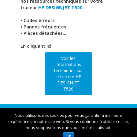
nos ressources techniques sur votre
traceur
HP DESIGNJET T520
:
• Codes erreurs
• Pannes fréquentes
• Pièces détachées...
En cliquant ici
Voir les
informations
techniques sur
le traceur HP
DESIGNJET
T520
Traceur Lyon | 23bis rue Victor et Roger Thomas
Nous utilisons des cookies pour vous garantir la meilleure
expérience sur notre site web. Si vous continuez à utiliser ce site,
nous supposerons que vous en êtes satisfait.
Ok