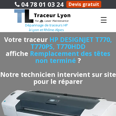
04 78 01 03 24
Devis gratuit
☰
Dépannage de traceurs HP
à Lyon et Rhône-Alpes
Votre traceur
HP DESIGNJET T770,
T770PS, T770HDD
affiche
Remplacement des têtes
non terminé
?
Notre technicien intervient sur site
pour le réparer