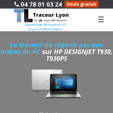
04 78 01 03 24
Devis gratuit
☰
Dépannage de traceurs HP
à Lyon et Rhône-Alpes
Le traceur ne répond pas aux
ordres du PC
sur
HP DESIGNJET T930,
T930PS