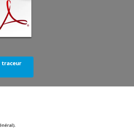
e traceur
énéral).