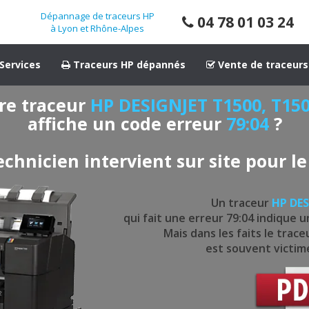
Dépannage de traceurs HP
04 78 01 03 24
à Lyon et Rhône-Alpes
Services
Traceurs HP dépannés
Vente de traceurs
re traceur
HP DESIGNJET T1500, T15
affiche un code erreur
79:04
?
echnicien intervient sur site pour le
Un traceur
HP DES
qui fait une erreur 79:04 indique u
Mais dans les faits le trac
est souvent victime