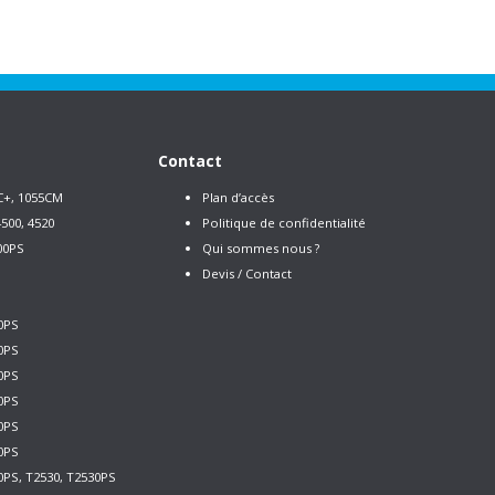
Contact
C+, 1055CM
Plan d’accès
500, 4520
Politique de confidentialité
00PS
Qui sommes nous ?
Devis / Contact
0PS
0PS
0PS
0PS
0PS
0PS
0PS, T2530, T2530PS