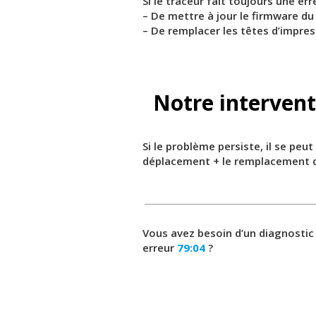
Si le traceur fait toujours une err
– De mettre à jour le firmware d
– De remplacer les têtes d’impres
Notre intervent
Si le problème persiste, il se peu
déplacement + le remplacement d
Vous avez besoin d’un diagnostic
erreur
79:04
?