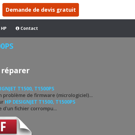
Demande de devis gratuit
 HP
Contact
00PS
 réparer
IGNJET T1500, T1500PS
n problème de firmware (micrologiciel)...
eur
HP DESIGNJET T1500, T1500PS
 d'un fichier corrompu...