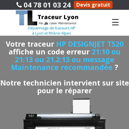
04 78 01 03 24
Devis gratuit
☰
Dépannage de traceurs HP
à Lyon et Rhône-Alpes
Votre traceur
HP DESIGNJET T520
affiche un code erreur
21:10 ou
21:13 ou 21.2:13 ou message
Maintenance recommandée
?
Notre technicien intervient sur site
pour le réparer