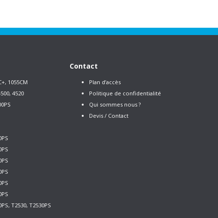
Contact
C+, 1055CM
Plan d’accès
500, 4520
Politique de confidentialité
00PS
Qui sommes nous ?
Devis / Contact
0PS
0PS
0PS
0PS
0PS
0PS
0PS, T2530, T2530PS