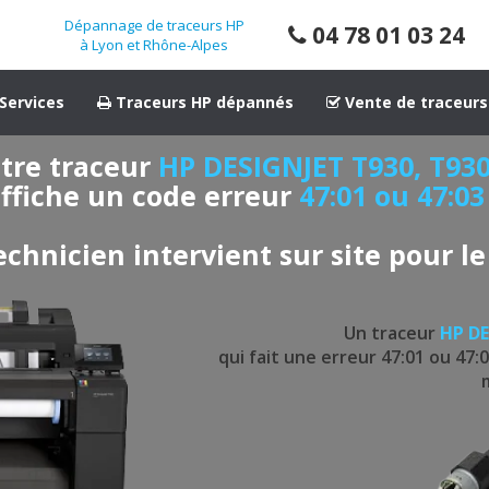
Dépannage de traceurs HP
04 78 01 03 24
à Lyon et Rhône-Alpes
Services
Traceurs HP dépannés
Vente de traceurs
tre traceur
HP DESIGNJET T930, T93
ffiche un code erreur
47:01 ou 47:03
echnicien intervient sur site pour le
Un traceur
HP DE
qui fait une erreur 47:01 ou 47