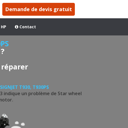
Demande de devis gratuit
 HP
Contact
0PS
?
 réparer
SIGNJET T930, T930PS
:03 indique un problème de Star wheel
motor.