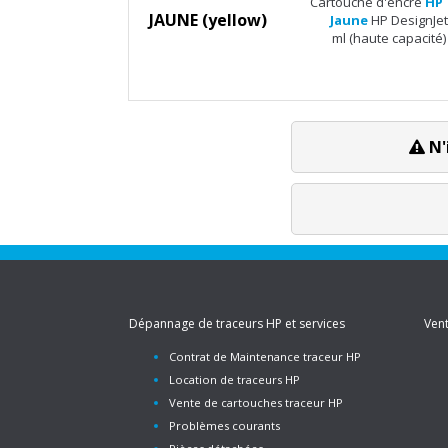
Cartouche d'encre
HP 
JAUNE (yellow)
Jaune
HP DesignJet
ml (haute capacité)
N'
Dépannage de traceurs HP et services
Vent
Contrat de Maintenance traceur HP
Location de traceurs HP
Vente de cartouches traceur HP
Problèmes courants