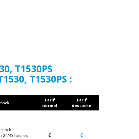
30, T1530PS
T1530, T1530PS :
Tarif
Tarif
tock
normal
destocké
 stock
€
€
en 24/48 heures