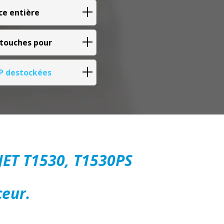
ce entière
rtouches pour
HP destockées
JET T1530, T1530PS
ceur.