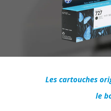
Les cartouches or
le b