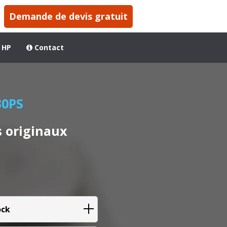
Demande de devis gratuit
 HP
Contact
30PS
 originaux
ock