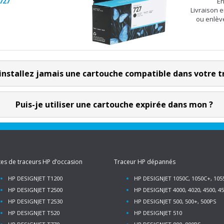
727
En
Livraison 
ou enlèv
installez jamais une cartouche compatible dans votre t
Puis-je utiliser une cartouche expirée dans mon ?
es de traceurs HP d’occasion
Traceur HP dépannés
HP DESIGNJET T1200
HP DESIGNJET 1050C, 1050C+, 10
HP DESIGNJET T2500
HP DESIGNJET 4000, 4020, 4500, 4
HP DESIGNJET T2530
HP DESIGNJET 500, 500+, 500PS
HP DESIGNJET T520
HP DESIGNJET 510