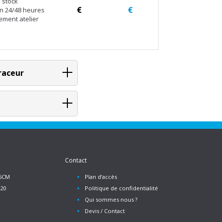
 stock
€
€
en 24/48 heures
ement atelier
raceur
Contact
55CM
Plan d’accès
520
Politique de confidentialité
Qui sommes nous ?
Devis / Contact