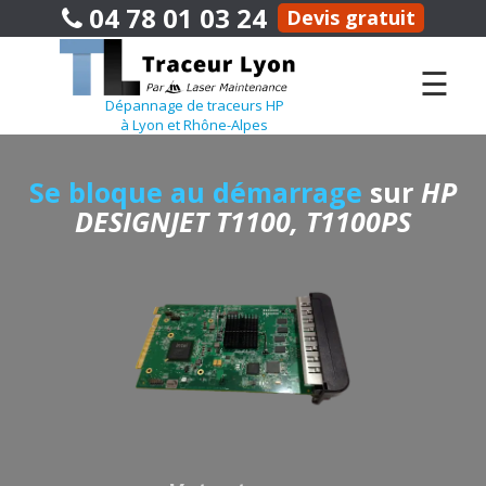
04 78 01 03 24
Devis gratuit
☰
Dépannage de traceurs HP
à Lyon et Rhône-Alpes
Se bloque au démarrage
sur
HP
DESIGNJET T1100, T1100PS