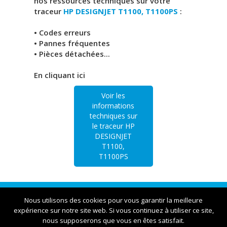
nos ressources techniques sur votre
traceur
HP DESIGNJET T1100, T1100PS
:
• Codes erreurs
• Pannes fréquentes
• Pièces détachées...
En cliquant ici
Voir les
informations
techniques sur
le traceur HP
DESIGNJET
T1100,
T1100PS
Traceur Lyon | 23bis rue Victor et Roger Thomas
Nous utilisons des cookies pour vous garantir la meilleure
expérience sur notre site web. Si vous continuez à utiliser ce site,
nous supposerons que vous en êtes satisfait.