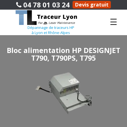
04 78 01 03 24
Devis gratuit
☰
Dépannage de traceurs HP
à Lyon et Rhône-Alpes
Bloc alimentation HP DESIGNJET
T790, T790PS, T795