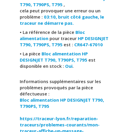
T790, T790PS, T795
,
cela peut provoquer une erreur ou un
problème :
03:10, bruit côté gauche, le
traceur ne démarre pas.
• La référence de la pièce
Bloc
alimentation
pour traceur
HP DESIGNJET
T790, T790PS, T795
est :
CR647-67010
• La pièce
Bloc alimentation HP
DESIGNJET T790, T790PS, T795
est
disponible en stock :
Oui
.
Informations supplémentaires sur les
problèmes provoqués par la pièce
défectueuse :
Bloc alimentation
HP DESIGNJET T790,
T790PS, T795
https://traceur-lyon.fr/reparation-
traceurs/problemes-courants/mon-
traceur-affiche-un-message-