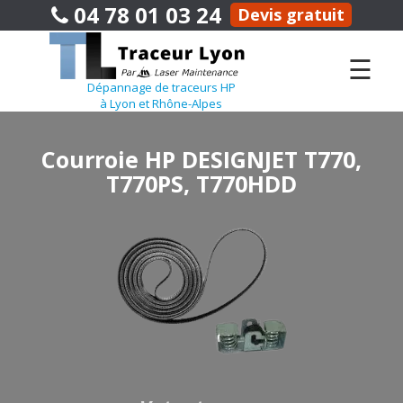
04 78 01 03 24
Devis gratuit
☰
Dépannage de traceurs HP
à Lyon et Rhône-Alpes
Courroie HP DESIGNJET T770,
T770PS, T770HDD