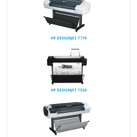
têtes et
cartouches
réseau
2Go
HP DESIGNJET T770
têtes et
cartouches
réseau
1Go
HP DESIGNJET T520
têtes et
cartouches
réseau
32Go
160Go