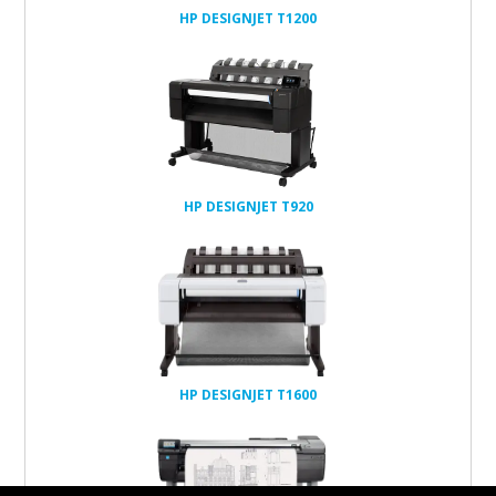
HP DESIGNJET T1200
têtes et
cartouches
réseau
32Go
HP DESIGNJET T920
têtes et
cartouches
réseau
128Go
500Go
HP DESIGNJET T1600
têtes et
cartouches