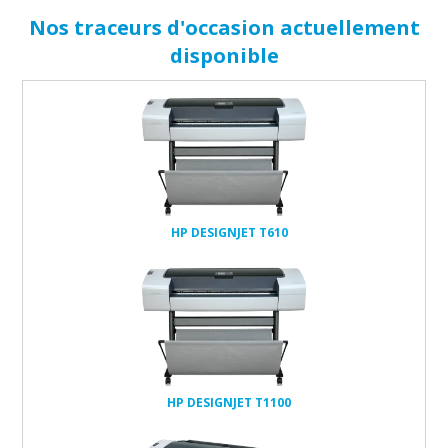
Nos traceurs d'occasion actuellement
disponible
têtes et
cartouches
réseau
128Mo
HP DESIGNJET T610
têtes et
cartouches
réseau
256Mo
40Go
HP DESIGNJET T1100