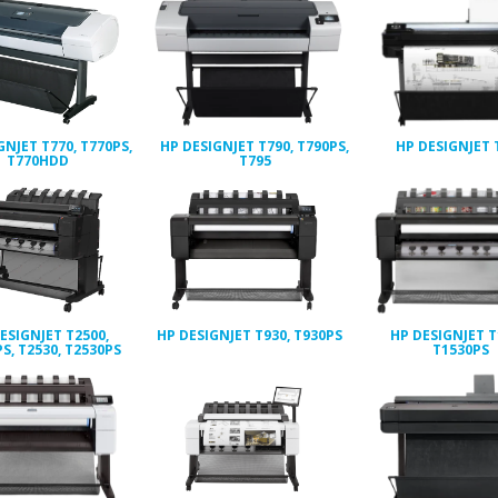
GNJET T770, T770PS,
HP DESIGNJET T790, T790PS,
HP DESIGNJET 
T770HDD
T795
ESIGNJET T2500,
HP DESIGNJET T930, T930PS
HP DESIGNJET T
S, T2530, T2530PS
T1530PS