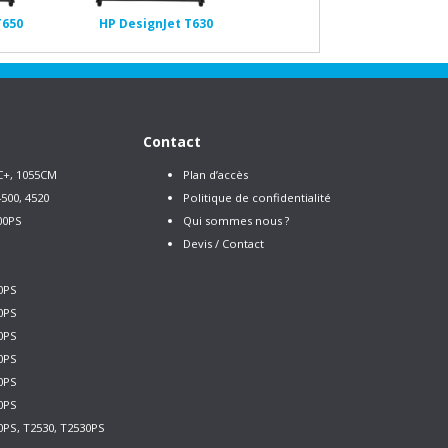
T650
HP DesignJet T630
Contact
C+, 1055CM
Plan d’accès
500, 4520
Politique de confidentialité
00PS
Qui sommes nous ?
Devis / Contact
0PS
0PS
0PS
0PS
0PS
0PS
0PS, T2530, T2530PS