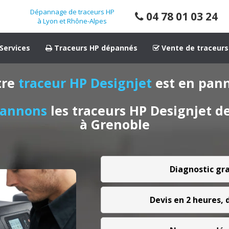
Dépannage de traceurs HP
04 78 01 03 24
à Lyon et Rhône-Alpes
Services
Traceurs HP dépannés
Vente de traceurs
tre
traceur HP Designjet
est en pann
pannons
les traceurs HP Designjet d
à Grenoble
Diagnostic gr
Devis en 2 heures,