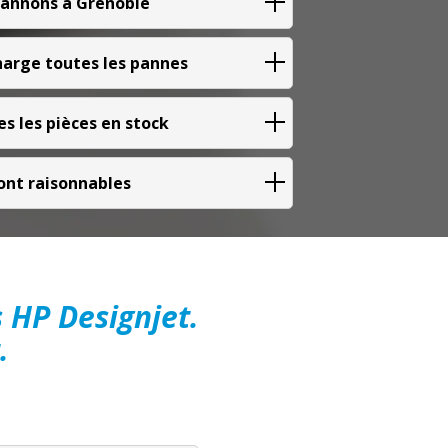
annons à Grenoble
arge toutes les pannes
s les pièces en stock
sont raisonnables
s HP Designjet.
.