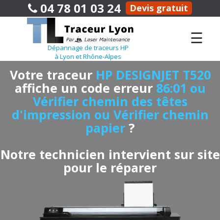
04 78 01 03 24
Devis gratuit
☰
Dépannage de traceurs HP
à Lyon et Rhône-Alpes
Votre traceur
HP DESIGNJET T520
affiche un code erreur
86:01 ou
Vérifier chemin des têtes
d'impression ou Vérifier chemin
papier
?
Notre technicien intervient sur site
pour le réparer