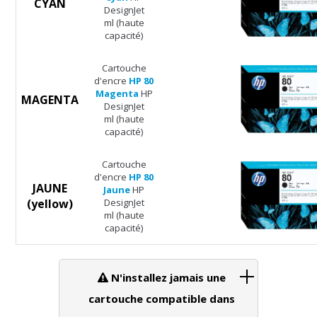
CYAN
DesignJet
ml (haute
capacité)
Cartouche
d'encre
HP 80
Magenta
HP
MAGENTA
DesignJet
ml (haute
capacité)
Cartouche
d'encre
HP 80
JAUNE
Jaune
HP
(yellow)
DesignJet
ml (haute
capacité)
N'installez jamais une
cartouche compatible dans