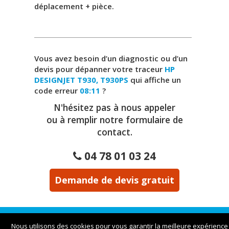
déplacement + pièce.
Vous avez besoin d’un diagnostic ou d’un
devis pour dépanner votre traceur
HP
DESIGNJET T930, T930PS
qui affiche un
code erreur
08:11
?
N'hésitez pas à nous appeler
ou à remplir notre formulaire de
contact.
04 78 01 03 24
Demande de devis gratuit
Traceur Lyon | 23bis rue Victor et Roger Thomas
Nous utilisons des cookies pour vous garantir la meilleure expérience