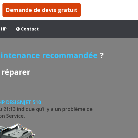
Demande de devis gratuit
 HP
Contact
 Maintenance recommandée
?
 réparer
HP DESIGNJET 510
u 21:13 indique qu’il y a un problème de
on Service.