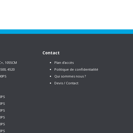
Contact
C+, 1055CM
Plan d’accès
500, 4520
Politique de confidentialité
00PS
Qui sommes nous ?
Devis / Contact
0PS
0PS
0PS
0PS
0PS
0PS