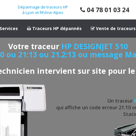
Dépannage de traceurs HP
04 78 01 03 24
à Lyon et Rhône-Alpes
Services
Traceurs HP dépannés
Vente de traceurs
Votre traceur
HP DESIGNJET 510
10 ou 21:13 ou 21.2:13 ou message
echnicien intervient sur site pour le
Un traceur
qui affiche un code erreur 21:10 o
Stati