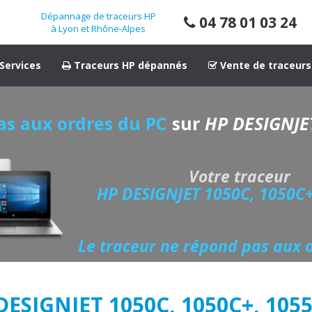
Dépannage de traceurs HP
04 78 01 03 24
à Lyon et Rhône-Alpes
Services
Traceurs HP dépannés
Vente de traceurs
as aux ordres du PC
sur
HP DESIGNJE
Votre traceur
HP DESIGNJET 1050C, 1050C
Le traceur ne répond pas aux 
DESIGNJET 1050C, 1050C+, 105