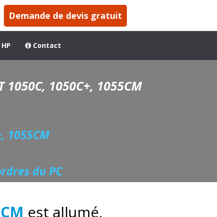
Demande de devis gratuit
 HP
Contact
T 1050C, 1050C+, 1055CM
+, 1055CM
ordres du PC
5CM
est allumé,