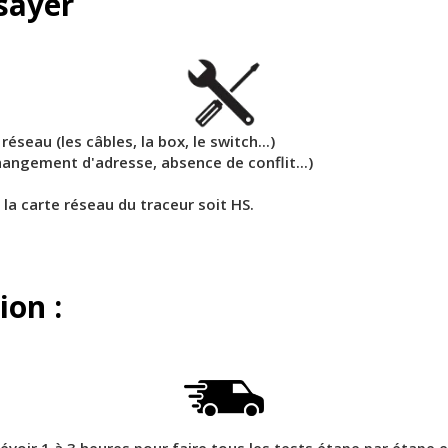
sayer
éseau (les câbles, la box, le switch...)
changement d'adresse, absence de conflit...)
e la carte réseau du traceur soit HS.
ion :
évoir 1 à 3 heures pour faire tous les tests étape par étape e