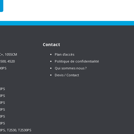
Contact
C+, 1055CM
Plan d’accès
500, 4520
Politique de confidentialité
00PS
Qui sommes nous ?
Devis / Contact
0PS
0PS
0PS
0PS
0PS
0PS
0PS, T2530, T2530PS