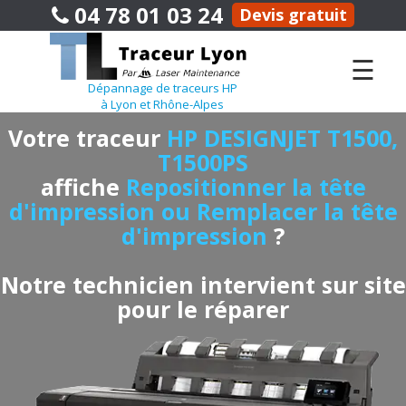
04 78 01 03 24
Devis gratuit
☰
Dépannage de traceurs HP
à Lyon et Rhône-Alpes
Votre traceur
HP DESIGNJET T1500,
T1500PS
affiche
Repositionner la tête
d'impression ou Remplacer la tête
d'impression
?
Notre technicien intervient sur site
pour le réparer