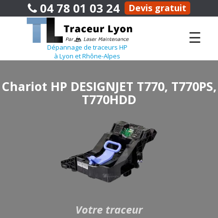
04 78 01 03 24
Devis gratuit
☰
Dépannage de traceurs HP
à Lyon et Rhône-Alpes
Chariot HP DESIGNJET T770, T770PS,
T770HDD
Votre traceur