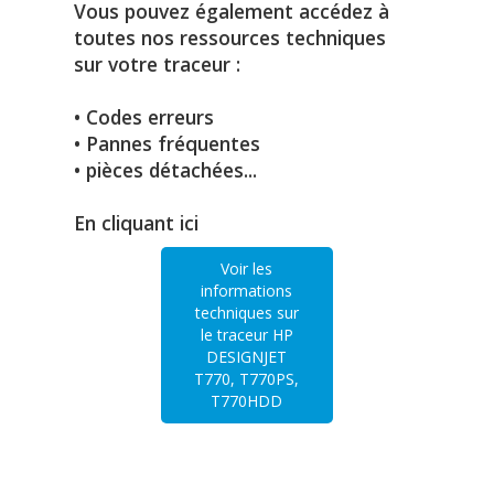
Vous pouvez également accédez à
toutes nos ressources techniques
sur votre traceur :
• Codes erreurs
• Pannes fréquentes
• pièces détachées...
En cliquant ici
Voir les
informations
techniques sur
le traceur HP
DESIGNJET
T770, T770PS,
T770HDD