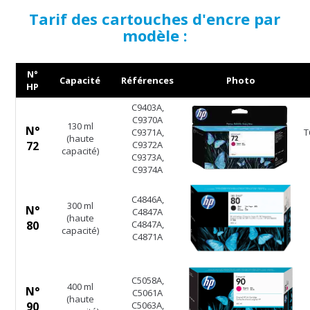
Tarif des cartouches d'encre par
modèle :
N°
Capacité
Références
Photo
HP
C9403A,
C9370A
130 ml
N°
C9371A,
T
(haute
72
C9372A
capacité)
C9373A,
C9374A
C4846A,
300 ml
N°
C4847A
(haute
80
C4847A,
capacité)
C4871A
C5058A,
400 ml
N°
C5061A
(haute
90
C5063A,