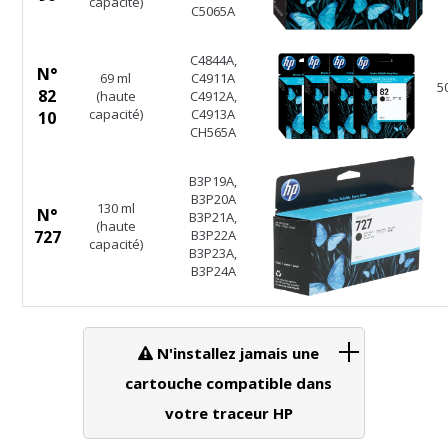
capacité)
C5065A
C4844A,
N°
69 ml
C4911A
5
82
(haute
C4912A,
capacité)
C4913A
10
CH565A
B3P19A,
B3P20A
130 ml
N°
B3P21A,
(haute
727
B3P22A
capacité)
B3P23A,
B3P24A
N'installez jamais une
cartouche compatible dans
votre traceur HP