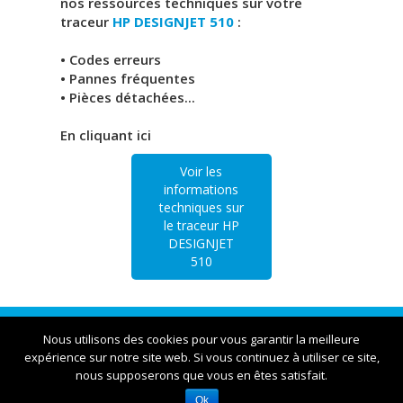
nos ressources techniques sur votre
traceur
HP DESIGNJET 510
:
• Codes erreurs
• Pannes fréquentes
• Pièces détachées...
En cliquant ici
Voir les
informations
techniques sur
le traceur HP
DESIGNJET
510
Traceur Lyon | 23bis rue Victor et Roger Thomas
Nous utilisons des cookies pour vous garantir la meilleure
expérience sur notre site web. Si vous continuez à utiliser ce site,
nous supposerons que vous en êtes satisfait.
Ok