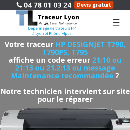
04 78 01 03 24
Devis gratuit
☰
Dépannage de traceurs HP
à Lyon et Rhône-Alpes
Votre traceur
HP DESIGNJET T790,
T790PS, T795
affiche un code erreur
21:10 ou
21:13 ou 21.2:13 ou message
Maintenance recommandée
?
Notre technicien intervient sur site
pour le réparer