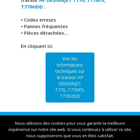
traceur
HP DESIGNJET T770, T770PS,
T770HDD
:
• Codes erreurs
• Pannes fréquentes
• Pièces détachées...
En cliquant ici
Voir les
informations
techniques sur
le traceur HP
DESIGNJET
T770, T770PS,
T770HDD
Traceur Lyon | 23bis rue Victor et Roger Thomas
Nous utilisons des cookies pour vous garantir la meilleure
expérience sur notre site web. Si vous continuez à utiliser ce site,
nous supposerons que vous en êtes satisfait.