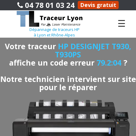
04 78 01 03 24
Devis gratuit
☰
Dépannage de traceurs HP
à Lyon et Rhône-Alpes
Votre traceur
HP DESIGNJET T930,
T930PS
affiche un code erreur
79.2:04
?
Notre technicien intervient sur site
pour le réparer