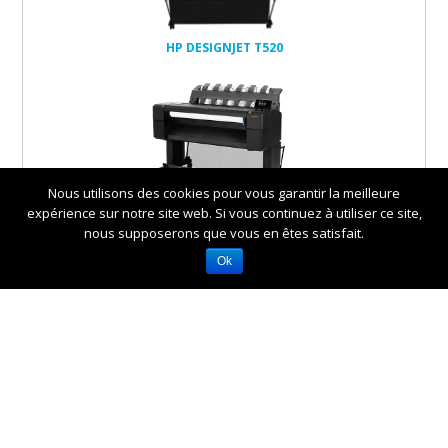
HP DESIGNJET T520
Nous utilisons des cookies pour vous garantir la meilleure
expérience sur notre site web. Si vous continuez à utiliser ce site,
HP DESIGNJET T920, T920PS
nous supposerons que vous en êtes satisfait.
Ok
HP DESIGNJET T1500,
T1500PS