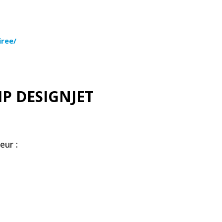
iree/
 HP DESIGNJET
eur :