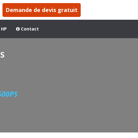
Demande de devis gratuit
 HP
Contact
PS
500PS