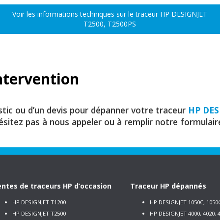
Voir les informations techniques sur le traceur HP DESIGNJET
T2500, T2500PS
ntervention
stic ou d’un devis pour dépanner votre traceur
HP DES
hésitez pas à nous appeler ou à remplir notre formulair
ntes de traceurs HP d’occasion
Traceur HP dépannés
HP DESIGNJET T1200
HP DESIGNJET 1050C, 1050
HP DESIGNJET T2500
HP DESIGNJET 4000, 4020, 4