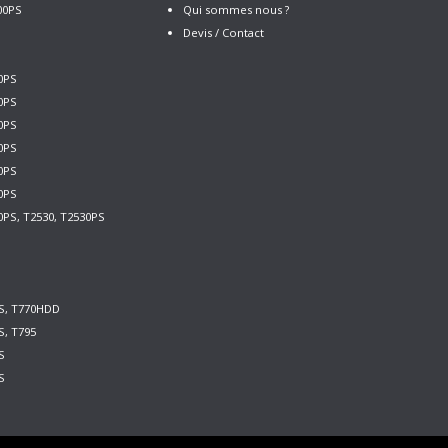
00PS
Qui sommes nous ?
Devis / Contact
0PS
0PS
0PS
0PS
0PS
0PS
0PS, T2530, T2530PS
PS, T770HDD
S, T795
S
S