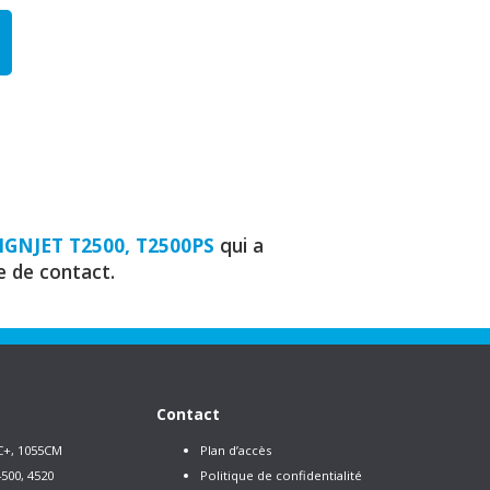
IGNJET T2500, T2500PS
qui a
e de contact.
Contact
C+, 1055CM
Plan d’accès
500, 4520
Politique de confidentialité