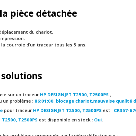
 la pièce détachée
 déplacement du chariot.
’impression.
a courroie d’un traceur tous les 5 ans.
 solutions
se sur un traceur
HP DESIGNJET T2500, T2500PS
,
u un problème :
86:01:00, blocage chariot,mauvaise qualité d
ie
pour traceur
HP DESIGNJET T2500, T2500PS
est :
CR357-67
T T2500, T2500PS
est disponible en stock :
Oui
.
 les problèmes provoqués par la pièce défectueuse :