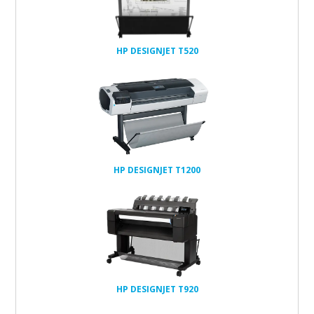
réseau
1Go
HP DESIGNJET T520
têtes et
cartouches
réseau
32Go
160Go
HP DESIGNJET T1200
têtes et
cartouches
réseau
32Go
HP DESIGNJET T920