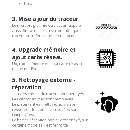
Etc...
3. Mise à jour du traceur
Le microprogramme du traceur (appelé
aussi firmware) est mis à jour afin que le
traceur ai un fonctionnement optimal.
4. Upgrade mémoire et
ajout carte réseau
Upgrade mémoire et ajout carte réseau
(selon modèle).
5. Nettoyage externe -
réparation
Tous les capots du traceur sont nettoyés.
Les capots abimés sont remplacés.
Le piètement est nettoyé, les vis sont
ressérées, les roulettes cassées sont
remplacées.
Le bac de réception papier est nettoyé, sur
certains modèles il est renforcé.