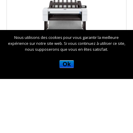
têtes et
cartouches
réseau
128Go
500Go
Nous utilisons des cookies pour vous garantir la meilleure
HP DESIGNJET T1600
expérience sur notre site web. Si vous continuez à utiliser ce site,
nous supposerons que vous en êtes satisfait.
têtes et
Ok
cartouches
Imprime, copie, scan.
réseau
1Go
HP DESIGNJET T830
têtes et
cartouches
Imprime, copie, scan, équipé avec 2
rouleaux.
Scanner + 2 rouleaux
réseau
128Go