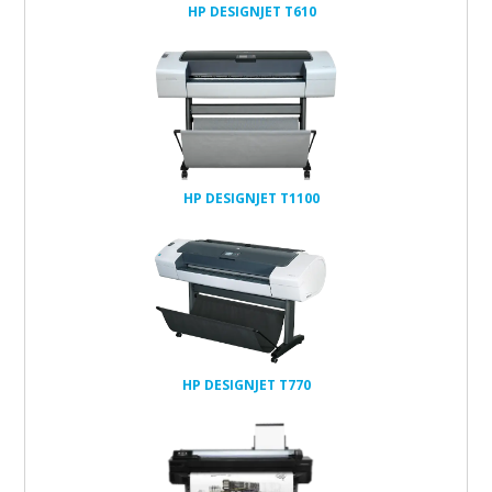
HP DESIGNJET T610
têtes et
cartouches
réseau
256Mo
40Go
HP DESIGNJET T1100
têtes et
cartouches
réseau
2Go
HP DESIGNJET T770
têtes et
cartouches