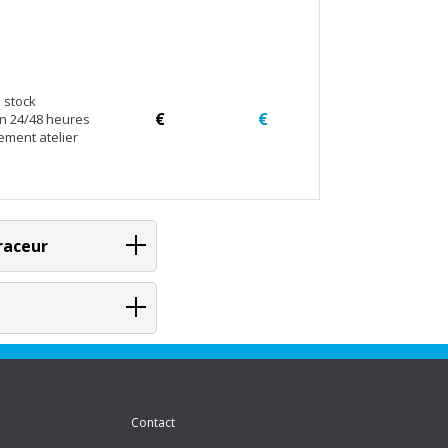
 stock
€
€
en 24/48 heures
ement atelier
raceur
Contact