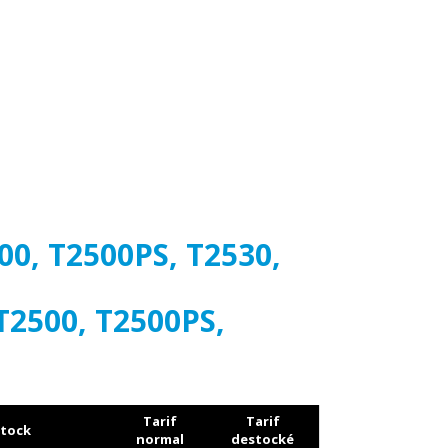
00, T2500PS, T2530,
T2500, T2500PS,
Tarif
Tarif
tock
normal
destocké