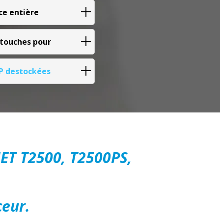
ce entière
rtouches pour
HP destockées
JET T2500, T2500PS,
ceur.