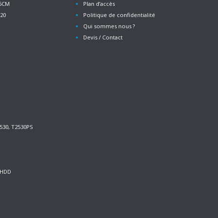
55CM
Plan d’accès
520
Politique de confidentialité
Qui sommes nous ?
Devis / Contact
530, T2530PS
0HDD