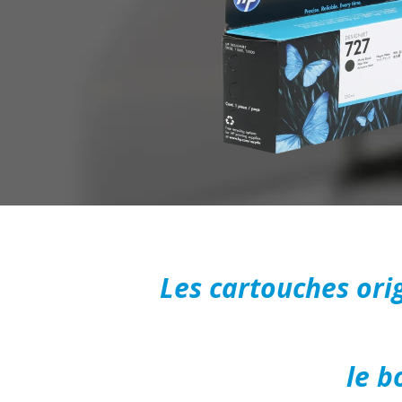
Les cartouches ori
le b