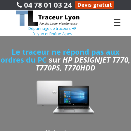
04 78 01 03 24
Devis gratuit
☰
Dépannage de traceurs HP
à Lyon et Rhône-Alpes
Le traceur ne répond pas aux
ordres du PC
sur
HP DESIGNJET T770,
T770PS, T770HDD