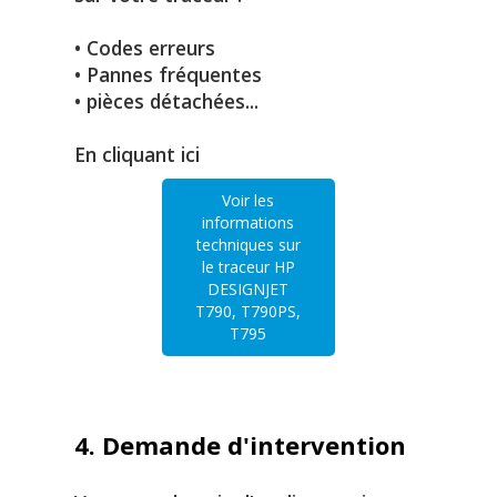
• Codes erreurs
• Pannes fréquentes
• pièces détachées...
En cliquant ici
Voir les
informations
techniques sur
le traceur HP
DESIGNJET
T790, T790PS,
T795
4. Demande d'intervention