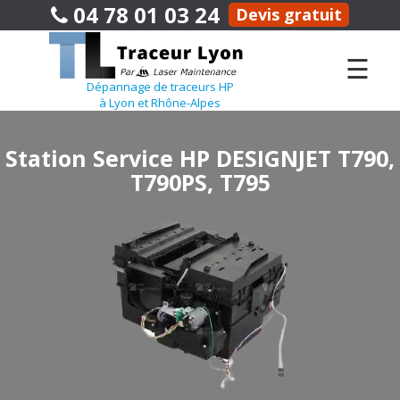
04 78 01 03 24
Devis gratuit
☰
Dépannage de traceurs HP
à Lyon et Rhône-Alpes
Station Service HP DESIGNJET T790,
T790PS, T795