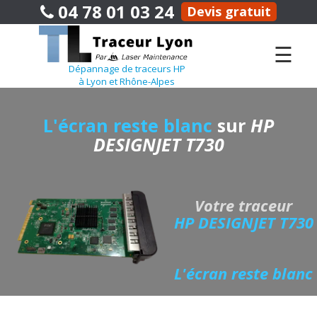
04 78 01 03 24
Devis gratuit
☰
Dépannage de traceurs HP
à Lyon et Rhône-Alpes
L'écran reste blanc
sur
HP
DESIGNJET T730
Votre traceur
HP DESIGNJET T730
L'écran reste blanc