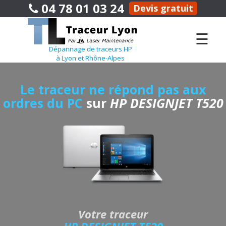
04 78 01 03 24
Devis gratuit
☰
Dépannage de traceurs HP
à Lyon et Rhône-Alpes
Le traceur ne répond pas aux
ordres du PC
sur
HP DESIGNJET T520
Votre traceur
HP DESIGNJET T520