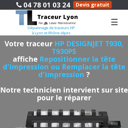
04 78 01 03 24
Devis gratuit
☰
Dépannage de traceurs HP
à Lyon et Rhône-Alpes
Votre traceur
HP DESIGNJET T930,
T930PS
affiche
Repositionner la tête
d'impression ou Remplacer la tête
d'impression
?
Notre technicien intervient sur site
pour le réparer