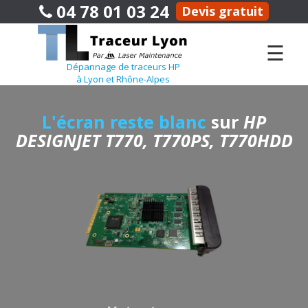
04 78 01 03 24
Devis gratuit
☰
Dépannage de traceurs HP
à Lyon et Rhône-Alpes
L'écran reste blanc
sur
HP
DESIGNJET T770, T770PS, T770HDD